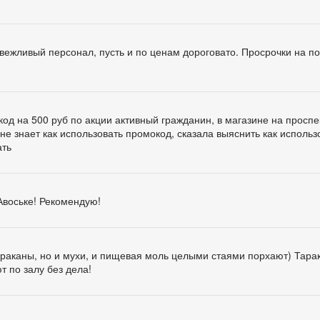
вежливый персонал, пусть и по ценам дороговато. Просрочки на по
од на 500 руб по акции активный гражданин, в магазине на проспе
не знает как использовать промокод, сказала выяснить как использ
ать
Авоське! Рекомендую!
 тараканы, но и мухи, и пищевая моль целыми стаями порхают) Тар
ют по залу без дела!