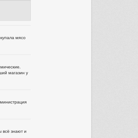
окупала мясо
смические.
йший магазин у
администрация
ы всё знают и