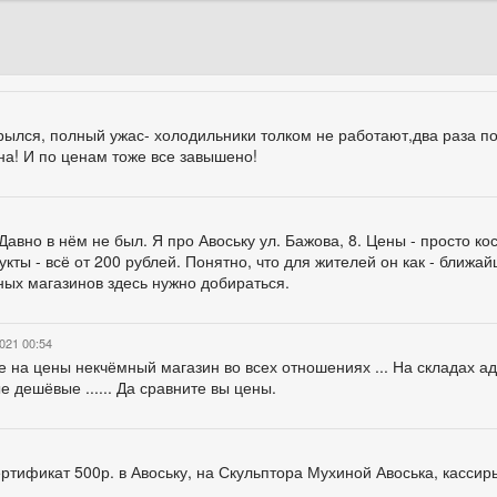
крылся, полный ужас- холодильники толком не работают,два раза п
на! И по ценам тоже все завышено!
Давно в нём не был. Я про Авоську ул. Бажова, 8. Цены - просто ко
кты - всё от 200 рублей. Понятно, что для жителей он как - ближа
ных магазинов здесь нужно добираться.
021 00:54
те на цены некчёмный магазин во всех отношениях ... На складах 
 дешёвые ...... Да сравните вы цены.
ертификат 500р. в Авоську, на Скульптора Мухиной Авоська, кассир