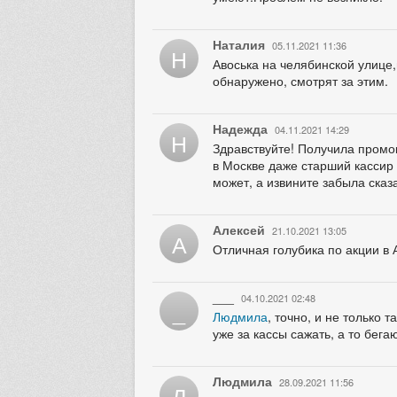
Наталия
05.11.2021 11:36
Н
Авоська на челябинской улице,
обнаружено, смотрят за этим.
Надежда
04.11.2021 14:29
Н
Здравствуйте! Получила промок
в Москве даже старший кассир 
может, а извините забыла сказ
Алексей
21.10.2021 13:05
А
Отличная голубика по акции в 
___
04.10.2021 02:48
_
Людмила
, точно, и не только
уже за кассы сажать, а то бега
Людмила
28.09.2021 11:56
Л