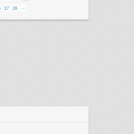
...
6
27
28