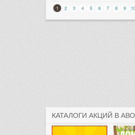
1
2
3
4
5
6
7
8
9
1
КАТАЛОГИ АКЦИЙ В АВ