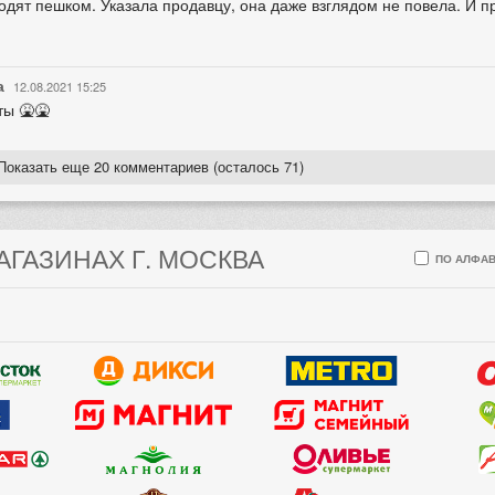
одят пешком. Указала продавцу, она даже взглядом не повела. И п
а
12.08.2021 15:25
ты 🤮🤮
Показать еще 20 комментариев (осталось 71)
АГАЗИНАХ Г. МОСКВА
ПО АЛФАВ