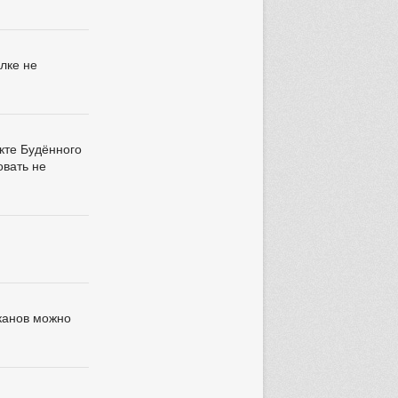
лке не
кте Будённого
овать не
аканов можно