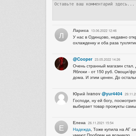
Лариса
13.06.2022 12:46
Л
У нас в Одинцово, недавно от
охлажденку и оба раза тухляти
@Cooper
23.05.2022 14:26
Очень странный магазин стал. 
Яблоки - от 150 руб. Овощи/фру
дома. И этим ценен. До осталь
Юрий ivanov
@yur4404
29.11.2
Господи, ну ей богу, посмотри
выбирает товар прожукты самые
Елена
26.11.2021 15:54
Е
Надежда
, Тоже купила на АГ с
умеют.Проблем не возникло.