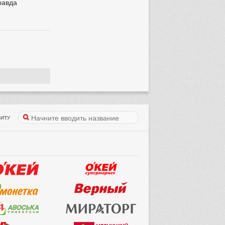
равда
ИТУ