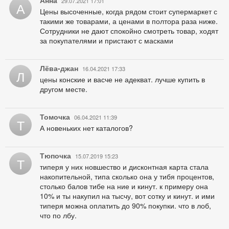
29.07.2021 17:01
А
Цены высоченные, когда рядом стоит супермаркет с
такими же товарами, а ценами в полтора раза ниже.
Сотрудники не дают спокойно смотреть товар, ходят
за покупателями и пристают с масками
Лёва-джан
16.04.2021 17:33
Л
цены конские и васче не адекват. лучше купить в
другом месте.
Томочка
06.04.2021 11:39
Т
А новеньких нет каталогов?
Тюпочка
15.07.2019 15:23
Т
типеря у них новшество и дисконтная карта стала
накопительной, типа сколько она у тибя процентов,
столько балов тибе на ние и кинут. к примеру она
10% и ты накупил на тысчу, вот сотку и кинут. и ими
типеря можна оплатить до 90% покупки. что в лоб,
что по лбу.