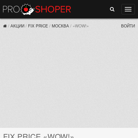
Поиск
Нави
/
АКЦИИ
/
FIX PRICE
/
МОСКВА
/
«WOW!»
ВОЙТИ
FIX PRICE «WOW!»