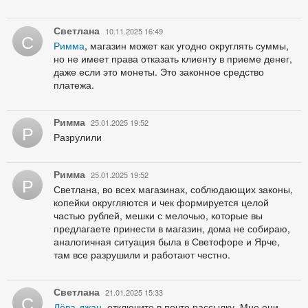
Светлана
10.11.2025 16:49
С
Римма
, магазин может как угодно округлять суммы,
но не имеет права отказать клиенту в приеме денег,
даже если это монеты. Это законное средство
платежа.
Римма
25.01.2025 19:52
Р
Разрулили
Римма
25.01.2025 19:52
Р
Светлана, во всех магазинах, соблюдающих законы,
копейки округляются и чек формируется целой
частью рублей, мешки с мелочью, которые вы
предлагаете принести в магазин, дома не собираю,
аналогичная ситуация была в Светофоре и Ярче,
там все разрушили и работают честно.
Светлана
21.01.2025 15:33
С
Лёва-джан
, отключите в почте рассылку. Мне они