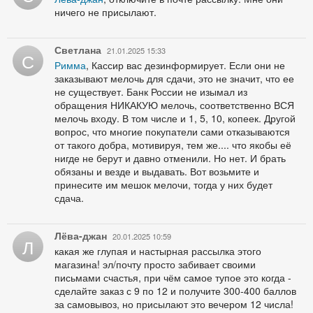
ничего не присылают.
Светлана
21.01.2025 15:33
С
Римма
, Кассир вас дезинформирует. Если они не
заказывают мелочь для сдачи, это не значит, что ее
не существует. Банк России не изымал из
обращения НИКАКУЮ мелочь, соответственно ВСЯ
мелочь входу. В том числе и 1, 5, 10, копеек. Другой
вопрос, что многие покупатели сами отказываются
от такого добра, мотивируя, тем же.... что якобы её
нигде не берут и давно отменили. Но нет. И брать
обязаны и везде и выдавать. Вот возьмите и
принесите им мешок мелочи, тогда у них будет
сдача.
Лёва-джан
20.01.2025 10:59
Л
какая же глупая и настырная рассылка этого
магазина! эл/почту просто забивает своими
письмами счастья, при чём самое тупое это когда -
сделайте заказ с 9 по 12 и получите 300-400 баллов
за самовывоз, но присылают это вечером 12 числа!