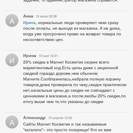
Анна
10 июля 09:38
А
Ирина
, нормальные люди проверяют чеки сразу
после оплаты, не выходя из магазина. А не дома,
когда уже просрочено право на возврат товара по
несоответствию цен.
Ирина
15 мая 16:31
И
20% скидка в Магнит Косметик скорее всего
маркетинговый ход.Есть цены даже с акционной
скидкой гораздо дороже,чем обычном
Магните.Сооблазнилась,набрала полную корзину
товаров,дома проверила по чеку,скидок практически
нет,начальные цены до скидки не совпадают с
ценниками в магазине,а после,якобы 20% скидки,по
итогу выше чем те,что указаны до скидки
Александр
15 апреля 13:40
А
Сайты Магнит Косметик и так называемые
"каталоги"– это просто позорище! Кто их вам