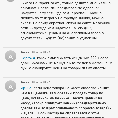
ничего не "пробивают", только делятся мнениями о
покупках. Претензии предъявляйте адресно:
жалуйтесь в ту сеть, где вам "пробили". Можно
звонить по телефону на горячую линию, можно
писать на почту обратной связи на сайте магазина/
сети. А прежде чем кидаться на "скидки",
ознакомьтесь с ценами на аналогичный товар в
других сетях. Будете (не)приятно удивлены...
Анна
10 июля 09:48
А
Серго74
, какой смысл читать чек ДОМА ??? После
драки кулаками не машут. Читайте чек в магазине. А
лучше сканируйте цены на товары ДО их оплаты.
Анна
10 июля 09:45
А
Ирина
, если цена товара на кассе оказалась выше,
чем на ценнике, вам обязаны продать товар по
цене, указанной на ценнике. Несете ценник на
кассу, кассир сканирует ценник (предварительно
сделав вам возврат оплаченного спорного товара) -
и вуаля... Если кассир не справляется с этой
задачей, то администратор магазина справится.