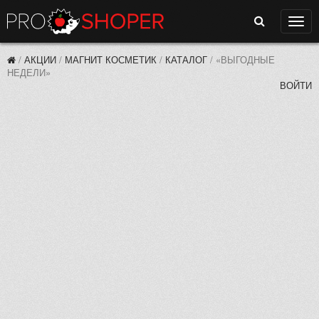
Поиск
Нави
/
АКЦИИ
/
МАГНИТ КОСМЕТИК
/
КАТАЛОГ
/
«ВЫГОДНЫЕ
НЕДЕЛИ»
ВОЙТИ