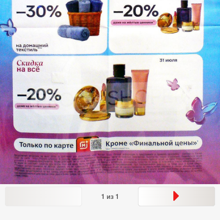
1
из
1