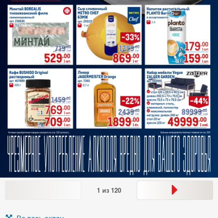
1
из
120
Во весь экран