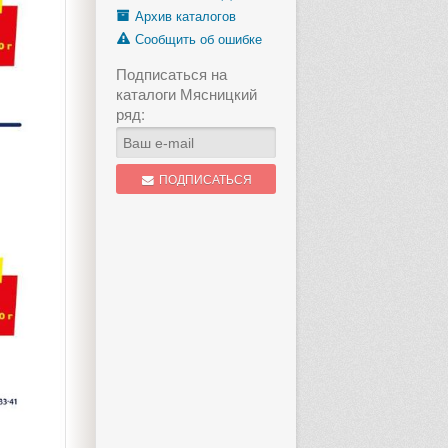
Архив каталогов
Сообщить об ошибке
1 стр.
Подписаться на
Каталог Мясницкий ряд
«Гриль
каталоги Мясницкий
с 3 по 9 августа
с 27 июля п
ряд:
еще 3 дня
еще 
ПОДПИСАТЬСЯ