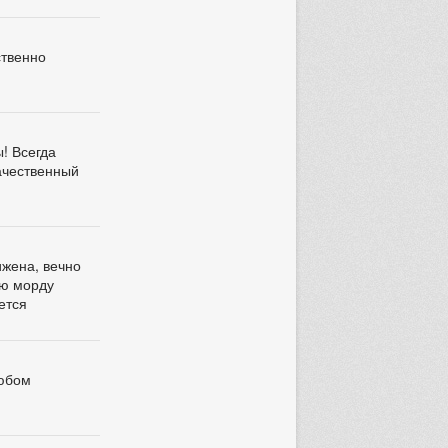
ственно
! Всегда
качественный
ижена, вечно
ую морду
ется
любом