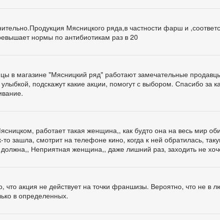
мнительно.Продукция Мясницкого ряда,в частности фарш и ,соответ
превышает нормы по антибиотикам раз в 20
ницы в магазине "Мясницкий ряд" работают замечательные продавцы
улыбкой, подскажут какие акции, помогут с выбором. Спасибо за 
ивание.
ясницком, работает такая женщина,, как будто она на весь мир об
к-то зашла, смотрит на телефоне кино, когда к ней обратилась, так
ег должна,, Неприятная женщина,, даже лишний раз, заходить не хоч
о, что акция не действует на точки франшизы. Вероятно, что не в 
лько в определенных.