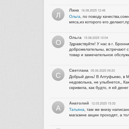
Лана
16.08.2025 12:46
Л
Ольга
, по поводу качества,со
мяса,из которого его делают,
Ольга
15.08.2025 10:04
О
Здравствуйте! У нас в г. Брон
доброжелательны, встречают с 
товар и замечательное обслуж
Светлана
05.06.2025 09:20
С
Добрый день! В Алтуфьево, в М
недовольна, не улыбнется,, Ка
скривила, как будто, я ей ден
Анатолий
12.03.2025 15:33
А
Татьяна
, там же внизу написан
магазине акции проходят, а то