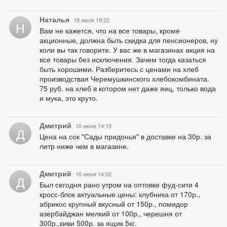
Наталья
19 июля 19:22
Н
Вам не кажется, что на все товары, кроме
акционные, должна быть скидка для пенсионеров, ну
коли вы так говорите. У вас же в магазинах акция на
все товары без исключения. Зачем тогда казаться
быть хорошими. Разберитесь с ценами на хлеб
производствая Черемушкинского хлебокомбината.
75 руб. на хлеб в котором нет даже яиц, только вода
и мука, это круто.
Дмитрий
10 июня 14:15
Д
Цена на сок "Сады придонья" в доставке на 30р. за
литр ниже чем в магазине.
Дмитрий
10 июня 14:02
Д
Был сегодня рано утром на оптовке фуд-сити 4
кросс-блок актуальные цены: клубника от 170р.,
абрикос крупный вкусный от 150р., помидор
азербайджан мелкий от 100р., черешня от
300р.,киви 500р. за ящик 5кг.