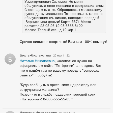
Усмонджонович Саломов, Но меня
обслуживала явно женшина в среднеазиатском
блестящем платке. Обращаюсь к московскому
руководству магазинов Пятерочка.,т.к. качество
обслуживания оч. низкое, наведите порядок!
.Верните мои деньги! Карта 5371 Место
расчетов 23.05.26 12.08 6868 8122-
Москва,Теплый стан д.10 кор 1
Срочно пишите в спортлото! Вам там 100% помогут!
Бюль-бюль-оглы
25 мая 11:32
Б
Наталия Николаевна
, жаловаться нужно на
официальном сайте "Пятёрочки", а не здесь. Вот,
что я нашёл там по вашему поводу в "вопросах-
ответах", пробуйте:
"Куда сообщить о претензиях к директору или
сотрудникам магазина?
Позвоните в службу поддержки торговой сети
«Пятёрочка»: 8-800-555-55-05 "
Наталия Николаевна
23 мая 14:15