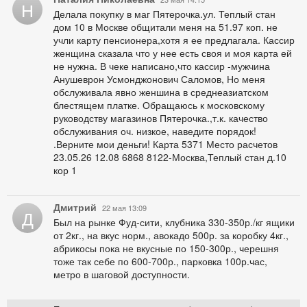
Н
Делала покупку в маг Пятерочка.ул. Теплый стан
дом 10 в Москве общитали меня на 51.97 коп. не
учли карту пенсионера,хотя я ее предлагала. Кассир
женщина сказала что у нее есть своя и моя карта ей
не нужна. В чеке написано,что кассир -мужчина
Анушеврон Усмонджонович Саломов, Но меня
обслуживала явно женшина в среднеазиатском
блестящем платке. Обращаюсь к московскому
руководству магазинов Пятерочка.,т.к. качество
обслуживания оч. низкое, наведите порядок!
.Верните мои деньги! Карта 5371 Место расчетов
23.05.26 12.08 6868 8122-Москва,Теплый стан д.10
кор 1
Дмитрий
22 мая 13:09
Д
Был на рынке Фуд-сити, клубника 330-350р./кг ящики
от 2кг., на вкус норм., авокадо 500р. за коробку 4кг.,
абрикосы пока не вкусные по 150-300р., черешня
тоже так себе по 600-700р., парковка 100р.час,
метро в шаговой доступности.