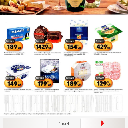
1
из
4