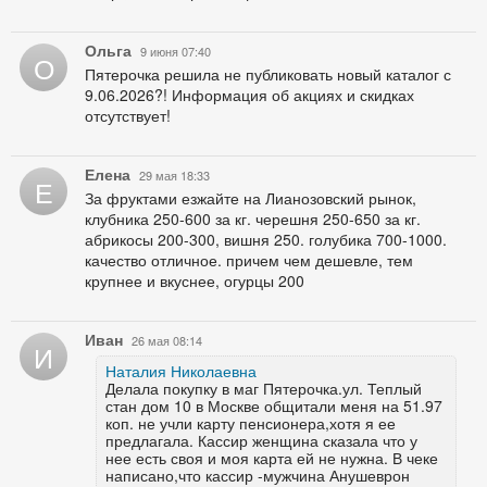
Ольга
9 июня 07:40
О
Пятерочка решила не публиковать новый каталог с
9.06.2026?! Информация об акциях и скидках
отсутствует!
Елена
29 мая 18:33
Е
За фруктами езжайте на Лианозовский рынок,
клубника 250-600 за кг. черешня 250-650 за кг.
абрикосы 200-300, вишня 250. голубика 700-1000.
качество отличное. причем чем дешевле, тем
крупнее и вкуснее, огурцы 200
Иван
26 мая 08:14
И
Наталия Николаевна
Делала покупку в маг Пятерочка.ул. Теплый
стан дом 10 в Москве общитали меня на 51.97
коп. не учли карту пенсионера,хотя я ее
предлагала. Кассир женщина сказала что у
нее есть своя и моя карта ей не нужна. В чеке
написано,что кассир -мужчина Анушеврон