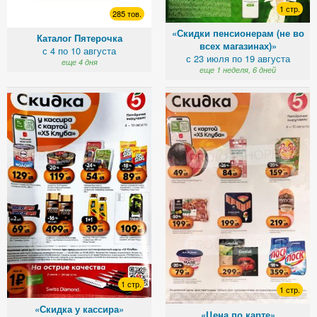
1 стр.
285 тов.
«Скидки пенсионерам (не во
Каталог Пятерочка
всех магазинах)»
с 4 по 10 августа
с 23 июля по 19 августа
еще 4 дня
еще 1 неделя, 6 дней
1 стр.
1 стр.
«Скидка у кассира»
«Цена по карте»